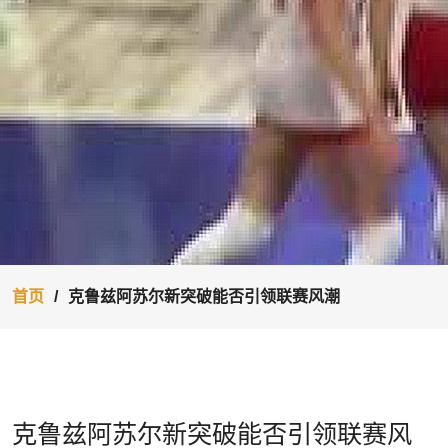
首页
克鲁兹阿苏尔新突破能否引领联赛风潮
克鲁兹阿苏尔新突破能否引领联赛风