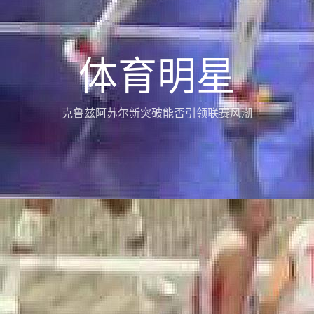
体育明星
克鲁兹阿苏尔新突破能否引领联赛风潮