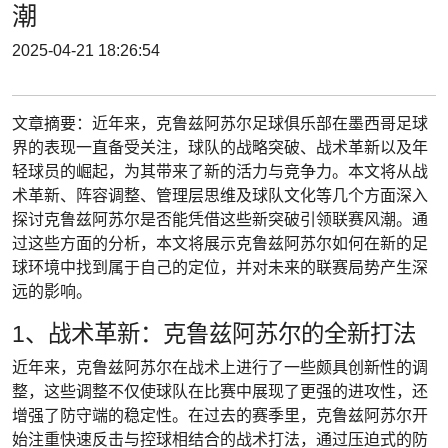
潮
2025-04-21 18:26:54
文章摘要：近年来，克鲁兹阿苏尔足球俱乐部在墨西哥足球
界的表现一直备受关注，球队的战略突破、战术革新以及年
轻球员的崛起，为其带来了新的活力与竞争力。本文将从战
术革新、阵容调整、管理层思维及球队文化等几个方面深入
探讨克鲁兹阿苏尔是否能凭借这些新突破引领联赛风潮。通
过这些方面的分析，本文将展示克鲁兹阿苏尔如何在新的足
球环境中找到属于自己的定位，并对未来的联赛局势产生深
远的影响。
1、战术革新：克鲁兹阿苏尔的全新打法
近年来，克鲁兹阿苏尔在战术上进行了一些颇具创新性的调
整，这些调整不仅使球队在比赛中展现了更强的进攻性，还
增强了防守端的稳定性。在过去的赛季里，克鲁兹阿苏尔开
始注重快速反击与控球相结合的战术打法，通过压迫式的防