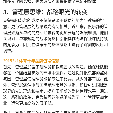
加多元化的选择，也为球队的未来提供了充足的保障。
3、管理层思维：战略眼光的转变
克鲁兹阿苏尔的成功不仅仅是源于球员的努力与教练的智
慧，更与管理层的战略眼光密切相关。近年来，俱乐部的管
理层逐渐从单纯的成绩追求转向更加长远的发展规划。他们
认识到，单靠短期的战术调整和引援操作无法保证球队持续
的竞争力，因此在俱乐部的整体战略上进行了深刻的反思和
调整。
39153k1体育十年品牌值得信赖
首先，管理层加强了与球员和教练团队的沟通，确保球队能
够在一个团结且高效的环境中运作。通过提升俱乐部的整体
氛围，管理层使得球员能够专注于比赛，减少外部干扰。此
外，管理层还注重与国际足球市场的联系，积极引进国际足
球界的先进理念和技术，提升俱乐部的整体管理水平。通过
这一系列的改革，克鲁兹阿苏尔逐渐成为了一个管理更加专
业、运营更加高效的俱乐部。