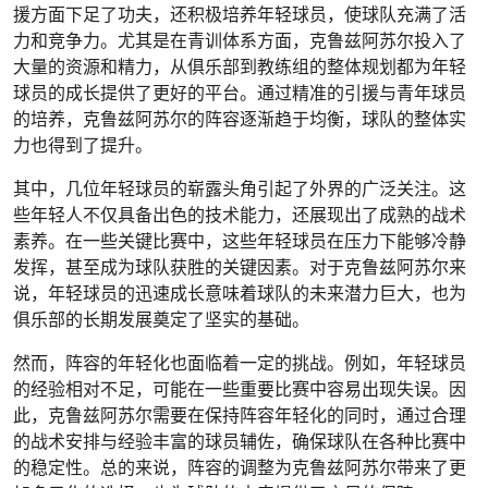
援方面下足了功夫，还积极培养年轻球员，使球队充满了活
力和竞争力。尤其是在青训体系方面，克鲁兹阿苏尔投入了
大量的资源和精力，从俱乐部到教练组的整体规划都为年轻
球员的成长提供了更好的平台。通过精准的引援与青年球员
的培养，克鲁兹阿苏尔的阵容逐渐趋于均衡，球队的整体实
力也得到了提升。
其中，几位年轻球员的崭露头角引起了外界的广泛关注。这
些年轻人不仅具备出色的技术能力，还展现出了成熟的战术
素养。在一些关键比赛中，这些年轻球员在压力下能够冷静
发挥，甚至成为球队获胜的关键因素。对于克鲁兹阿苏尔来
说，年轻球员的迅速成长意味着球队的未来潜力巨大，也为
俱乐部的长期发展奠定了坚实的基础。
然而，阵容的年轻化也面临着一定的挑战。例如，年轻球员
的经验相对不足，可能在一些重要比赛中容易出现失误。因
此，克鲁兹阿苏尔需要在保持阵容年轻化的同时，通过合理
的战术安排与经验丰富的球员辅佐，确保球队在各种比赛中
的稳定性。总的来说，阵容的调整为克鲁兹阿苏尔带来了更