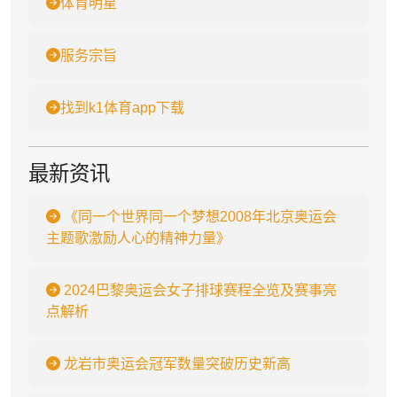
体育明星
服务宗旨
找到k1体育app下载
最新资讯
《同一个世界同一个梦想2008年北京奥运会
主题歌激励人心的精神力量》
2024巴黎奥运会女子排球赛程全览及赛事亮
点解析
龙岩市奥运会冠军数量突破历史新高