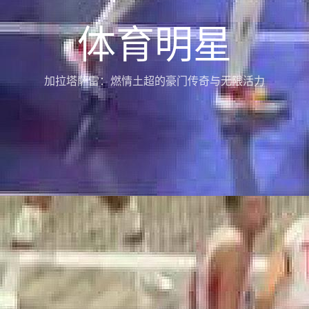
体育明星
加拉塔萨雷：燃情土超的豪门传奇与无限活力