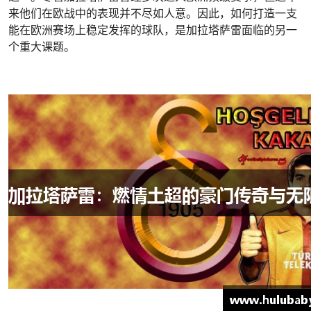
来他们在欧战中的表现并不尽如人意。因此，如何打造一支
能在欧洲赛场上稳定发挥的球队，是加拉塔萨雷面临的另一
个重大课题。