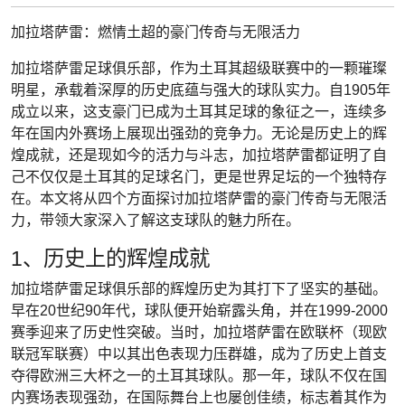
加拉塔萨雷：燃情土超的豪门传奇与无限活力
加拉塔萨雷足球俱乐部，作为土耳其超级联赛中的一颗璀璨
明星，承载着深厚的历史底蕴与强大的球队实力。自1905年
成立以来，这支豪门已成为土耳其足球的象征之一，连续多
年在国内外赛场上展现出强劲的竞争力。无论是历史上的辉
煌成就，还是现如今的活力与斗志，加拉塔萨雷都证明了自
己不仅仅是土耳其的足球名门，更是世界足坛的一个独特存
在。本文将从四个方面探讨加拉塔萨雷的豪门传奇与无限活
力，带领大家深入了解这支球队的魅力所在。
1、历史上的辉煌成就
加拉塔萨雷足球俱乐部的辉煌历史为其打下了坚实的基础。
早在20世纪90年代，球队便开始崭露头角，并在1999-2000
赛季迎来了历史性突破。当时，加拉塔萨雷在欧联杯（现欧
联冠军联赛）中以其出色表现力压群雄，成为了历史上首支
夺得欧洲三大杯之一的土耳其球队。那一年，球队不仅在国
内赛场表现强劲，在国际舞台上也屡创佳绩，标志着其作为