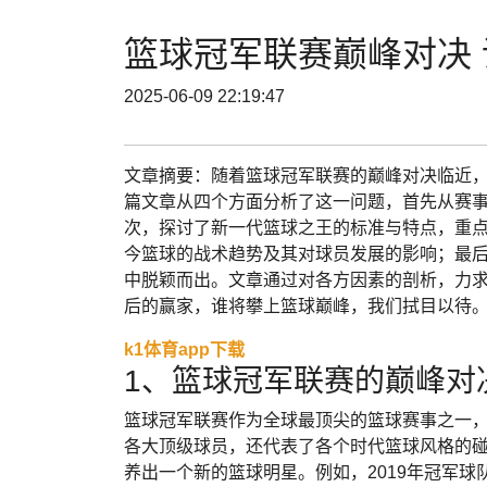
篮球冠军联赛巅峰对决
2025-06-09 22:19:47
文章摘要：随着篮球冠军联赛的巅峰对决临近
篇文章从四个方面分析了这一问题，首先从赛
次，探讨了新一代篮球之王的标准与特点，重
今篮球的战术趋势及其对球员发展的影响；最
中脱颖而出。文章通过对各方因素的剖析，力
后的赢家，谁将攀上篮球巅峰，我们拭目以待
k1体育app下载
1、篮球冠军联赛的巅峰对
篮球冠军联赛作为全球最顶尖的篮球赛事之一
各大顶级球员，还代表了各个时代篮球风格的
养出一个新的篮球明星。例如，2019年冠军