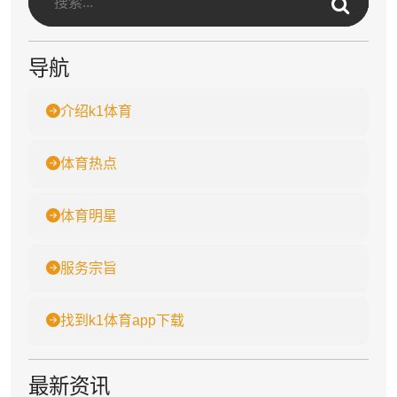
导航
介绍k1体育
体育热点
体育明星
服务宗旨
找到k1体育app下载
最新资讯