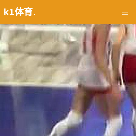
k1体育
.