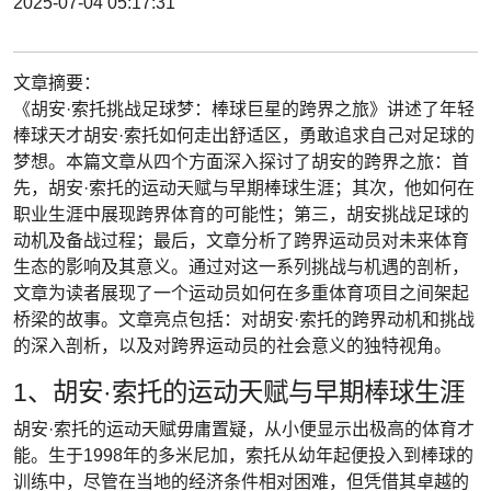
2025-07-04 05:17:31
文章摘要：
《胡安·索托挑战足球梦：棒球巨星的跨界之旅》讲述了年轻
棒球天才胡安·索托如何走出舒适区，勇敢追求自己对足球的
梦想。本篇文章从四个方面深入探讨了胡安的跨界之旅：首
先，胡安·索托的运动天赋与早期棒球生涯；其次，他如何在
职业生涯中展现跨界体育的可能性；第三，胡安挑战足球的
动机及备战过程；最后，文章分析了跨界运动员对未来体育
生态的影响及其意义。通过对这一系列挑战与机遇的剖析，
文章为读者展现了一个运动员如何在多重体育项目之间架起
桥梁的故事。文章亮点包括：对胡安·索托的跨界动机和挑战
的深入剖析，以及对跨界运动员的社会意义的独特视角。
1、胡安·索托的运动天赋与早期棒球生涯
胡安·索托的运动天赋毋庸置疑，从小便显示出极高的体育才
能。生于1998年的多米尼加，索托从幼年起便投入到棒球的
训练中，尽管在当地的经济条件相对困难，但凭借其卓越的