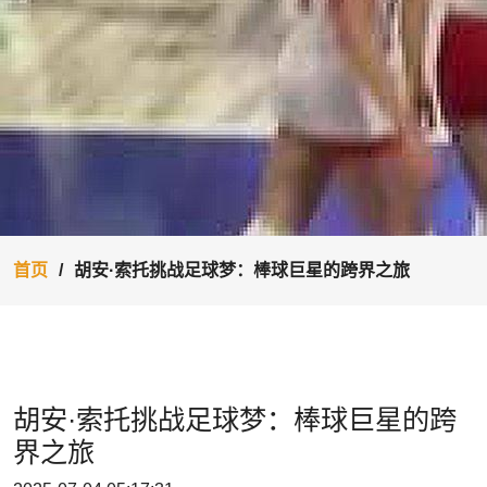
首页
胡安·索托挑战足球梦：棒球巨星的跨界之旅
胡安·索托挑战足球梦：棒球巨星的跨
界之旅