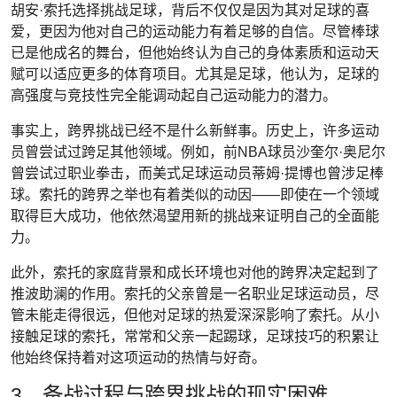
胡安·索托选择挑战足球，背后不仅仅是因为其对足球的喜
爱，更因为他对自己的运动能力有着足够的自信。尽管棒球
已是他成名的舞台，但他始终认为自己的身体素质和运动天
赋可以适应更多的体育项目。尤其是足球，他认为，足球的
高强度与竞技性完全能调动起自己运动能力的潜力。
事实上，跨界挑战已经不是什么新鲜事。历史上，许多运动
员曾尝试过跨足其他领域。例如，前NBA球员沙奎尔·奥尼尔
曾尝试过职业拳击，而美式足球运动员蒂姆·提博也曾涉足棒
球。索托的跨界之举也有着类似的动因——即使在一个领域
取得巨大成功，他依然渴望用新的挑战来证明自己的全面能
力。
此外，索托的家庭背景和成长环境也对他的跨界决定起到了
推波助澜的作用。索托的父亲曾是一名职业足球运动员，尽
管未能走得很远，但他对足球的热爱深深影响了索托。从小
接触足球的索托，常常和父亲一起踢球，足球技巧的积累让
他始终保持着对这项运动的热情与好奇。
3、备战过程与跨界挑战的现实困难