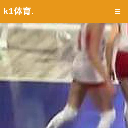
k1体育
.