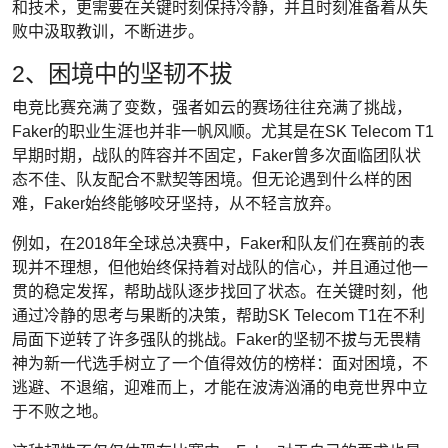
和技术，更需要在关键时刻保持冷静，并且时刻准备着从失
败中汲取教训，不断进步。
2、困境中的坚韧不拔
电竞比赛充满了变数，强者如云的赛场往往充满了挑战，
Faker的职业生涯也并非一帆风顺。尤其是在SK Telecom T1
早期时期，战队的阵容并不固定，Faker曾多次面临团队状
态不佳、队友配合不默契等困境。但无论遇到什么样的困
难，Faker始终能够咬牙坚持，从不轻言放弃。
例如，在2018年全球总决赛中，Faker和队友们在赛前的表
现并不理想，但他始终保持着对战队的信心，并且通过他一
贯的稳定发挥，帮助战队逐步找回了状态。在关键时刻，他
通过冷静的思考与果断的决策，帮助SK Telecom T1在不利
局面下逆转了许多强队的挑战。Faker的坚韧不拔与无畏精
神为新一代选手树立了一个值得效仿的榜样：面对困境，不
逃避、不退缩，迎难而上，才能在波涛汹涌的电竞世界中立
于不败之地。