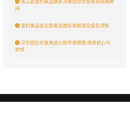
陈艾森里约奥运跳水决赛惊险夺金再现经典瞬
间
里约奥运会志愿者选拔标准解读及报名须知
贝尔回忆伦敦奥运火炬传递感悟 感恩初心与
梦想
k1体育
.