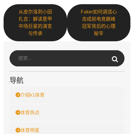
从皮尔洛到小因
Faker如何调适心
扎吉：解读意甲
态成就电竞巅峰
中场巨星的演变
冠军背后的心理
与传承
秘辛
导航
介绍k1体育
体育热点
体育明星