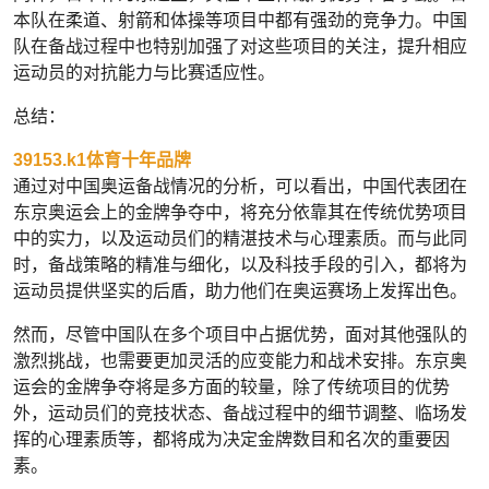
本队在柔道、射箭和体操等项目中都有强劲的竞争力。中国
队在备战过程中也特别加强了对这些项目的关注，提升相应
运动员的对抗能力与比赛适应性。
总结：
39153.k1体育十年品牌
通过对中国奥运备战情况的分析，可以看出，中国代表团在
东京奥运会上的金牌争夺中，将充分依靠其在传统优势项目
中的实力，以及运动员们的精湛技术与心理素质。而与此同
时，备战策略的精准与细化，以及科技手段的引入，都将为
运动员提供坚实的后盾，助力他们在奥运赛场上发挥出色。
然而，尽管中国队在多个项目中占据优势，面对其他强队的
激烈挑战，也需要更加灵活的应变能力和战术安排。东京奥
运会的金牌争夺将是多方面的较量，除了传统项目的优势
外，运动员们的竞技状态、备战过程中的细节调整、临场发
挥的心理素质等，都将成为决定金牌数目和名次的重要因
素。