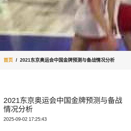
首页
2021东京奥运会中国金牌预测与备战情况分析
2021东京奥运会中国金牌预测与备战
情况分析
2025-09-02 17:25:43