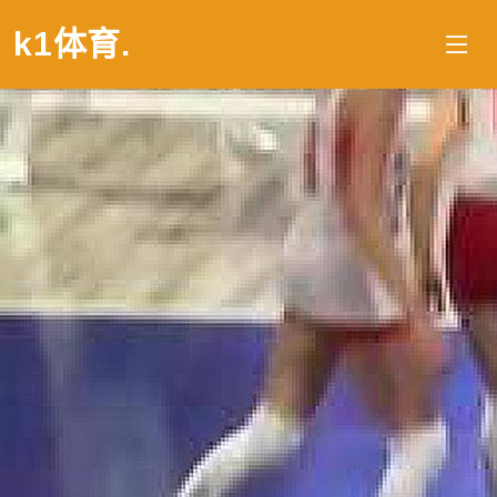
k1体育
.