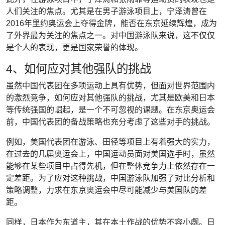
人们关注的焦点。尤其是在男子游泳项目上，宁泽涛曾在
2016年里约奥运会上夺得金牌，能否在东京延续辉煌，成为
了外界最为关注的焦点之一。对中国游泳队来说，这不仅仅
是个人的表现，更是国家荣誉的体现。
4、如何应对其他强队的挑战
虽然中国代表团在多项运动上具有优势，但面对世界范围内
的激烈竞争，如何应对其他强队的挑战，尤其是欧美和日本
等传统强国的崛起，是一个不可忽视的课题。在东京奥运会
前，中国代表团的备战策略也充分考虑了这些对手的挑战。
例如，美国代表团在游泳、田径等项目上有着强大的实力，
在过去的几届奥运会上，中国运动员面对美国选手时，虽然
能够在某些项目中占得先机，但在整体竞争力上依然存在一
定差距。为了应对这种挑战，中国游泳队加强了对比分析和
策略调整，力求在东京奥运会中尽可能减少与美国队的差
距。
同样，日本作为东道主，其在本土作战的优势不容小觑。日