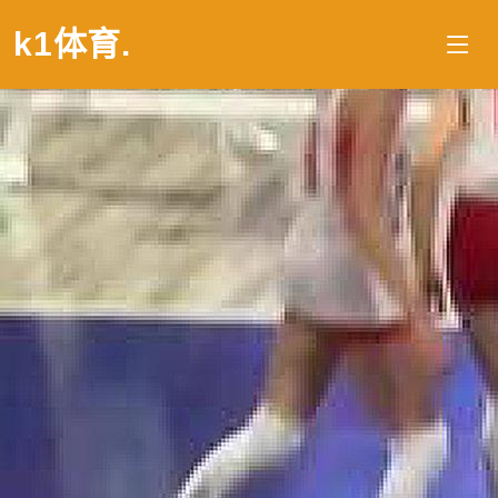
k1体育
.