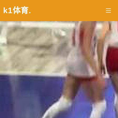
k1体育
.