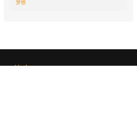
梦想
k1体育
.
k1体育 - k1体育·39153(十年品牌)值得信赖✅🏆(hulubaby.com)✅🏆
国际体育娱乐平台,官网入口、平台、登录入口、网页版、在线网址、
娱乐、手机版app下载,将秉承以服务为唯一的宗旨,安全有保障,让您
玩得安全,放心游戏。
社交平台