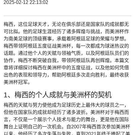
2025-02-12 22:13:02
梅西，这位足球天才，无论在俱乐部还是国家队的成就都无
可比拟。他的足球生涯经历了诸多辉煌与挑战，而美洲杯作
为南美足球的顶级赛事，承载着阿根廷足球的荣耀与梦想。
梅西带领阿根廷五度征战美洲杯，每一次都成为球迷热议的
话题。通过他个人的天赋与领袖气质，以及阿根廷队员们的
协作，梅西不断突破自我，带领阿根廷队再创辉煌。本篇文
章将详细探讨梅西在美洲杯中的五度征战，以及他如何凭借
出色的表现和领导力，帮助阿根廷多次走向胜利，最终收获
美洲杯冠军。
1、梅西的个人成就与美洲杯的契机
梅西的天赋与努力使他成为足球历史上最伟大的球员之一，
但他在国家队的成就却经历了诸多波折。美洲杯对于梅西而
言，不仅是一个展示个人技术与能力的舞台，更是他在国际
舞台上证明自己的一次机会。自2007年梅西首次参加美洲杯
以来，他经历了多次失落与失败，直到2021年终于捧起了美