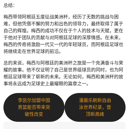
总结：
梅西带领阿根廷五度征战美洲杯，经历了无数的挑战与困
难，但他凭借不懈的努力和出色的领导力，最终取得了属于
自己的辉煌。梅西的成功不仅在于个人的技术与天赋，更在
于他对于团队的贡献与对阿根廷足球的深厚情感。在未来，
梅西的传奇将激励一代又一代的年轻球员，而阿根廷足球也
将继续走在世界足球的前沿。
总的来说，梅西与阿根廷的美洲杯之旅是一个充满奋斗与荣
耀的故事。他不仅证明了自己是世界级球员的同时，也为阿
根廷足球带来了崭新的未来。无论如何，梅西和美洲杯的故
事将永远成为足球史上最耀眼的篇章之一。
李凯尔加盟中国
潘展乐刷新自由
男篮能否带来突
泳世界纪录，登
破性改变
顶新高峰