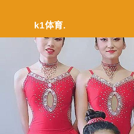
k1体育
.