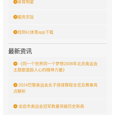
体育明星
服务宗旨
找到k1体育app下载
最新资讯
《同一个世界同一个梦想2008年北京奥运会
主题歌激励人心的精神力量》
2024巴黎奥运会女子排球赛程全览及赛事亮
点解析
龙岩市奥运会冠军数量突破历史新高