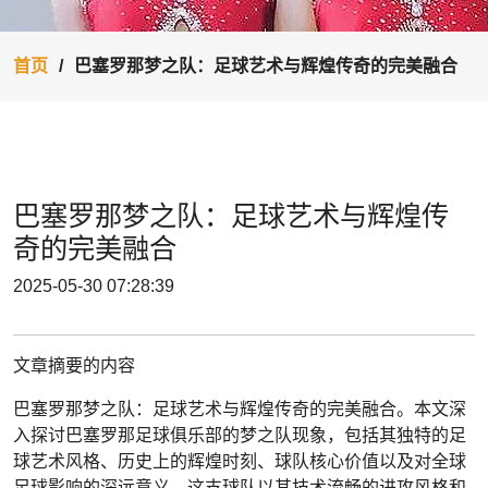
首页
巴塞罗那梦之队：足球艺术与辉煌传奇的完美融合
巴塞罗那梦之队：足球艺术与辉煌传
奇的完美融合
2025-05-30 07:28:39
文章摘要的内容
巴塞罗那梦之队：足球艺术与辉煌传奇的完美融合。本文深
入探讨巴塞罗那足球俱乐部的梦之队现象，包括其独特的足
球艺术风格、历史上的辉煌时刻、球队核心价值以及对全球
足球影响的深远意义。这支球队以其技术流畅的进攻风格和