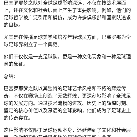
巴塞罗那梦之队对全球足球影响深远，不仅在技战术层面
上，还在文化和社会层面上产生了重要影响。例如，他们的
足球哲学被广泛引用和模仿，成为许多俱乐部和国家队追求
的目标。
尤其是在传播足球美学和培养年轻球员方面，巴塞罗那为全
球足球界树立了一个典范。
他们不仅仅是一支足球队，更是一种文化现象和一种足球理
念的象征。
总结：
巴塞罗那梦之队以其独特的足球艺术风格和不朽的辉煌传
奇，不仅在赛场上创造了无数辉煌，更深刻地影响了全球足
球的发展方向。通过技术流畅的进攻、历史上的辉煌时刻、
坚定的核心价值以及深远的全球影响，他们成为了足球史上
的传奇存在。
这种影响不仅限于足球运动本身，还延伸到了文化和社会层