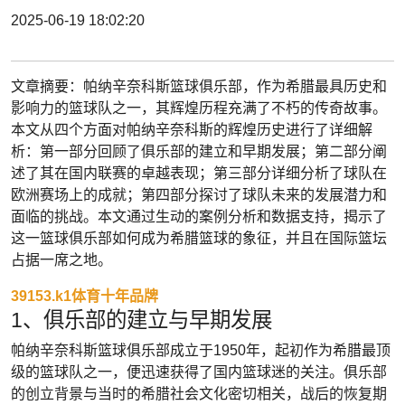
2025-06-19 18:02:20
文章摘要：帕纳辛奈科斯篮球俱乐部，作为希腊最具历史和
影响力的篮球队之一，其辉煌历程充满了不朽的传奇故事。
本文从四个方面对帕纳辛奈科斯的辉煌历史进行了详细解
析：第一部分回顾了俱乐部的建立和早期发展；第二部分阐
述了其在国内联赛的卓越表现；第三部分详细分析了球队在
欧洲赛场上的成就；第四部分探讨了球队未来的发展潜力和
面临的挑战。本文通过生动的案例分析和数据支持，揭示了
这一篮球俱乐部如何成为希腊篮球的象征，并且在国际篮坛
占据一席之地。
39153.k1体育十年品牌
1、俱乐部的建立与早期发展
帕纳辛奈科斯篮球俱乐部成立于1950年，起初作为希腊最顶
级的篮球队之一，便迅速获得了国内篮球迷的关注。俱乐部
的创立背景与当时的希腊社会文化密切相关，战后的恢复期