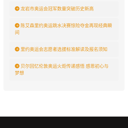
龙岩市奥运会冠军数量突破历史新高
陈艾森里约奥运跳水决赛惊险夺金再现经典瞬
间
里约奥运会志愿者选拔标准解读及报名须知
贝尔回忆伦敦奥运火炬传递感悟 感恩初心与
梦想