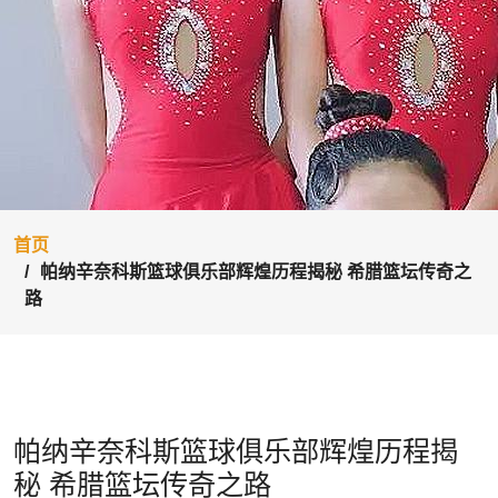
首页
帕纳辛奈科斯篮球俱乐部辉煌历程揭秘 希腊篮坛传奇之
路
帕纳辛奈科斯篮球俱乐部辉煌历程揭
秘 希腊篮坛传奇之路