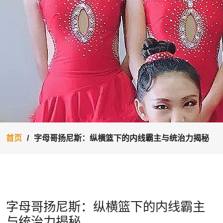
首页
字母哥扬尼斯：纵横篮下的内线霸主与统治力揭秘
字母哥扬尼斯：纵横篮下的内线霸主
与统治力揭秘