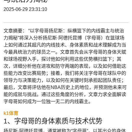
2025-06-29 23:31:10
文章摘要： “以字母哥扬尼斯：纵横篮下的内线霸主与统治
力揭秘”将深入分析扬尼斯·阿德托昆博（字母哥）在篮球场
上如何通过其超凡的内线技术、身体素质和战术理解成为当
今最具统治力的球员之一。文章首先会从字母哥的身体天赋
和球场视野入手，探讨他如何利用这些优势横扫篮下；其
次，详细分析他在进攻和防守两端的表现，以及如何借助这
些能力改变比赛局势；接着，我们将关注字母哥在球队中的
领导力与决策能力，以及如何在关键时刻承担起团队责任；
最后，文章将评估他在NBA历史上的地位，并预测他未来可
能的成就与挑战。通过这些角度的分析，文章力求全面解读
字母哥如何成为一位独一无二的内线霸主。
k1体育
1、字母哥的身体素质与技术优势
扬尼斯·阿德托昆博，通常被称为“字母哥”，以其出众的身体