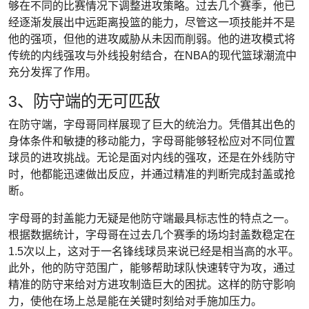
够在不同的比赛情况下调整进攻策略。过去几个赛季，他已
经逐渐发展出中远距离投篮的能力，尽管这一项技能并不是
他的强项，但他的进攻威胁从未因而削弱。他的进攻模式将
传统的内线强攻与外线投射结合，在NBA的现代篮球潮流中
充分发挥了作用。
3、防守端的无可匹敌
在防守端，字母哥同样展现了巨大的统治力。凭借其出色的
身体条件和敏捷的移动能力，字母哥能够轻松应对不同位置
球员的进攻挑战。无论是面对内线的强攻，还是在外线防守
时，他都能迅速做出反应，并通过精准的判断完成封盖或抢
断。
字母哥的封盖能力无疑是他防守端最具标志性的特点之一。
根据数据统计，字母哥在过去几个赛季的场均封盖数稳定在
1.5次以上，这对于一名锋线球员来说已经是相当高的水平。
此外，他的防守范围广，能够帮助球队快速转守为攻，通过
精准的防守来给对方进攻制造巨大的困扰。这样的防守影响
力，使他在场上总是能在关键时刻给对手施加压力。