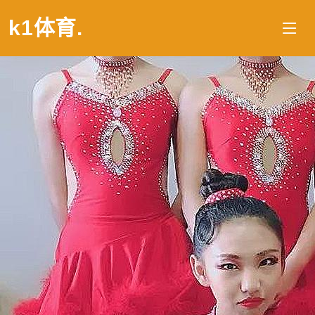
k1体育
.