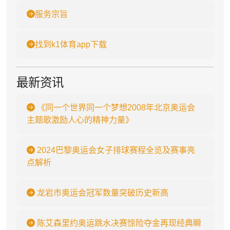
服务宗旨
找到k1体育app下载
最新资讯
《同一个世界同一个梦想2008年北京奥运会
主题歌激励人心的精神力量》
2024巴黎奥运会女子排球赛程全览及赛事亮
点解析
龙岩市奥运会冠军数量突破历史新高
陈艾森里约奥运跳水决赛惊险夺金再现经典瞬