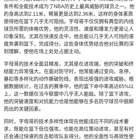
条件和全能技术成为了NBA历史上最具威胁的球员之一。他
的身高达到2.11米，臂展更是达到2.36米，这样的身体素质
使得他在篮下几乎无可阻挡。字母哥不仅仅拥有典型的内线
球员所需的体格优势，他的灵活性、速度和爆发力更是让人
印象深刻。尤其在快速反击中，他总能以几乎无人可挡的速
度奔袭到篮下，完成得分。这些身体优势结合他对比赛的深
刻理解，使他在场上处处占据主动。
字母哥的技术全面且精准，尤其是在进攻端，他的突破和终
结能力异常强大。在面对防守时，他常能通过变向、急停、
暴扣等多样化的动作撕破防线，表现出极强的进攻威胁。根
据数据统计，在过去的赛季中，他的篮下命中率高达65%以
上，这一数据在当今联盟中几乎无人能敌。除了篮下进攻，
他的突破速度和对抗能力也是他能够在多名防守球员中脱颖
而出的关键因素。
同时，字母哥的技术多样性体现在他能适应不同的战术要
求，既能在篮下低位强攻，也能在高位策动进攻，甚至有时
还会通过快速的反击助攻队友得分。他的全面性与高效性使