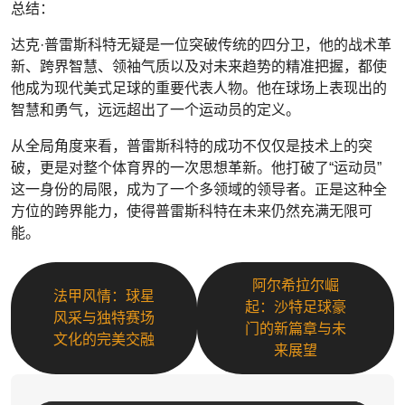
总结：
达克·普雷斯科特无疑是一位突破传统的四分卫，他的战术革
新、跨界智慧、领袖气质以及对未来趋势的精准把握，都使
他成为现代美式足球的重要代表人物。他在球场上表现出的
智慧和勇气，远远超出了一个运动员的定义。
从全局角度来看，普雷斯科特的成功不仅仅是技术上的突
破，更是对整个体育界的一次思想革新。他打破了“运动员”
这一身份的局限，成为了一个多领域的领导者。正是这种全
方位的跨界能力，使得普雷斯科特在未来仍然充满无限可
能。
阿尔希拉尔崛
法甲风情：球星
起：沙特足球豪
风采与独特赛场
门的新篇章与未
文化的完美交融
来展望