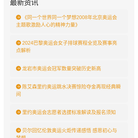
最新资讯
《同一个世界同一个梦想2008年北京奥运会
主题歌激励人心的精神力量》
2024巴黎奥运会女子排球赛程全览及赛事亮
点解析
龙岩市奥运会冠军数量突破历史新高
陈艾森里约奥运跳水决赛惊险夺金再现经典瞬
间
里约奥运会志愿者选拔标准解读及报名须知
贝尔回忆伦敦奥运火炬传递感悟 感恩初心与
梦想