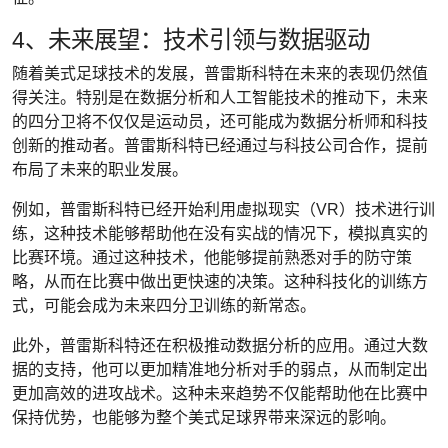
4、未来展望：技术引领与数据驱动
随着美式足球技术的发展，普雷斯科特在未来的表现仍然值
得关注。特别是在数据分析和人工智能技术的推动下，未来
的四分卫将不仅仅是运动员，还可能成为数据分析师和科技
创新的推动者。普雷斯科特已经通过与科技公司合作，提前
布局了未来的职业发展。
例如，普雷斯科特已经开始利用虚拟现实（VR）技术进行训
练，这种技术能够帮助他在没有实战的情况下，模拟真实的
比赛环境。通过这种技术，他能够提前熟悉对手的防守策
略，从而在比赛中做出更快速的决策。这种科技化的训练方
式，可能会成为未来四分卫训练的新常态。
此外，普雷斯科特还在积极推动数据分析的应用。通过大数
据的支持，他可以更加精准地分析对手的弱点，从而制定出
更加高效的进攻战术。这种未来趋势不仅能帮助他在比赛中
保持优势，也能够为整个美式足球界带来深远的影响。