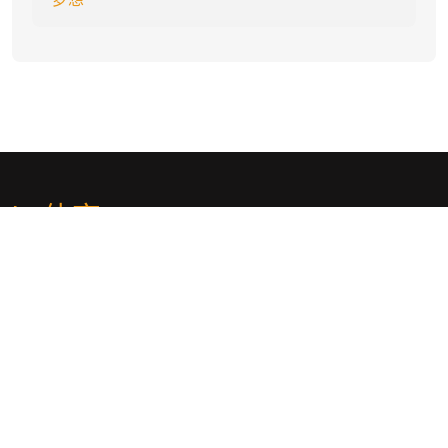
k1体育
.
k1体育 - k1体育·39153(十年品牌)值得信赖✅🏆(hulubaby.com)✅🏆
国际体育娱乐平台,官网入口、平台、登录入口、网页版、在线网址、
娱乐、手机版app下载,将秉承以服务为唯一的宗旨,安全有保障,让您
玩得安全,放心游戏。
社交平台