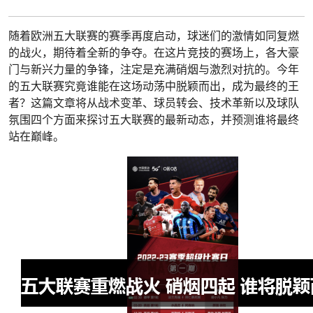
随着欧洲五大联赛的赛季再度启动，球迷们的激情如同复燃
的战火，期待着全新的争夺。在这片竞技的赛场上，各大豪
门与新兴力量的争锋，注定是充满硝烟与激烈对抗的。今年
的五大联赛究竟谁能在这场动荡中脱颖而出，成为最终的王
者？这篇文章将从战术变革、球员转会、技术革新以及球队
氛围四个方面来探讨五大联赛的最新动态，并预测谁将最终
站在巅峰。