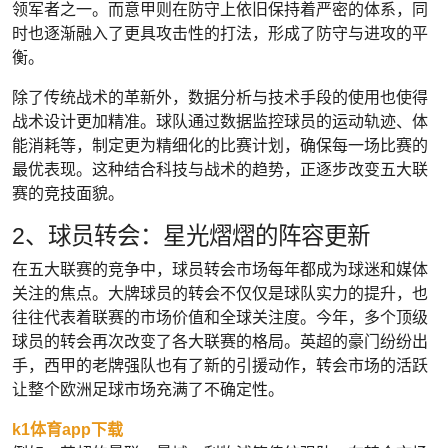
领军者之一。而意甲则在防守上依旧保持着严密的体系，同
时也逐渐融入了更具攻击性的打法，形成了防守与进攻的平
衡。
除了传统战术的革新外，数据分析与技术手段的使用也使得
战术设计更加精准。球队通过数据监控球员的运动轨迹、体
能消耗等，制定更为精细化的比赛计划，确保每一场比赛的
最优表现。这种结合科技与战术的趋势，正逐步改变五大联
赛的竞技面貌。
2、球员转会：星光熠熠的阵容更新
在五大联赛的竞争中，球员转会市场每年都成为球迷和媒体
关注的焦点。大牌球员的转会不仅仅是球队实力的提升，也
往往代表着联赛的市场价值和全球关注度。今年，多个顶级
球员的转会再次改变了各大联赛的格局。英超的豪门纷纷出
手，西甲的老牌强队也有了新的引援动作，转会市场的活跃
让整个欧洲足球市场充满了不确定性。
k1体育app下载