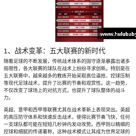
1、战术变革：五大联赛的新时代
随着足球的不断发展，传统战术体系的固守逐渐暴露出诸多
局限性，各大联赛的球队在战术上纷纷寻求创新。特别是在
五大联赛中，越来越多的教练开始采取高位逼抢、控球压制
等现代足球战术，提升了比赛的节奏和观赏性。这一趋势，
不仅改变了球场上的对抗方式，也提升了球队整体的战斗
力。
英超、意甲和西甲等联赛尤其在战术革新上表现突出。英超
的高压防守体系和快速反击战术，使得比赛节奏飞快，任何
一支球队都可能在短短几秒钟内发动攻势。西甲则以精细的
控球和细腻的传递著称，这种战术模式让其成为世界足球的