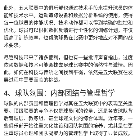
此外，五大联赛中的俱乐部也通过技术手段来提升球员的体
能和技术水平。运动追踪设备和数据分析系统的使用，使得
每一位球员的体能状况、技术动作都可以得到精确的监控和
优化。球员可以根据数据反馈进行个性化的训练计划，不仅
提高了训练效率，也帮助球员在比赛中更好地应对不同的战
术要求。
尽管科技带来了诸多便利，但也有一些批评声音指出，过度
依赖数据和技术可能会抹去足球比赛中的偶然性与激情。因
此，如何在科技与传统之间找到平衡，依然是五大联赛在发
展过程中需要面临的挑战。
4、球队氛围：内部团结与管理哲学
球队的内部氛围和管理哲学对其在五大联赛中的表现至关重
要。顶级联赛的竞争不仅是球员间的较量，还是各支球队背
后管理层、教练组、甚至球迷文化的综合体现。近年来，一
些俱乐部开始注重文化建设和团队氛围的培养，尤其是在更
注重球员心理和团队凝聚力的管理哲学上取得了显著成效。