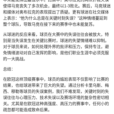
使得马竞丧失了多次机会，最终以1-3败北。赛后，马竞球迷
和媒体对奥布拉克的表现提出了质疑。更有球迷在社交媒体
上表示：“他为什么总是在关键时刻失误？”这种情绪蔓延到
整个球队，导致马竞在接下来的赛季中也未能复苏。
从球迷的反应来看，球员在大赛中的失误往往会被放大，特
别是当失误发生在关键比赛时，球迷的失望情绪难以抑制。
对于球员来说，如何处理外界的批评和压力，保持专注，避
免情绪波动对自己发挥的影响，是他们职业生涯中必须克服
的一大挑战。
总结：
在欧冠这样顶级赛事中，球员的尴尬表现不仅影响了比赛的
结果，也给球迷带来了巨大的失望。通过分析卡里乌斯、梅
西、穆勒等球员的失误案例，我们不难发现，关键时刻的失
误往往与心理压力、技术失误以及赛场环境的复杂性密切相
关。尤其是在欧冠这种高强度、高压力的赛事中，任何小的
疏忽都可能造成致命后果。