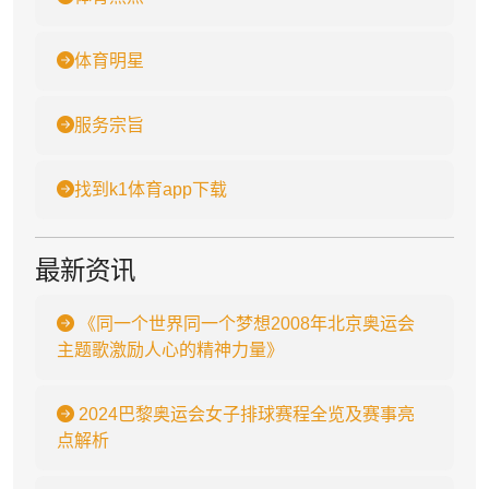
体育明星
服务宗旨
找到k1体育app下载
最新资讯
《同一个世界同一个梦想2008年北京奥运会
主题歌激励人心的精神力量》
2024巴黎奥运会女子排球赛程全览及赛事亮
点解析