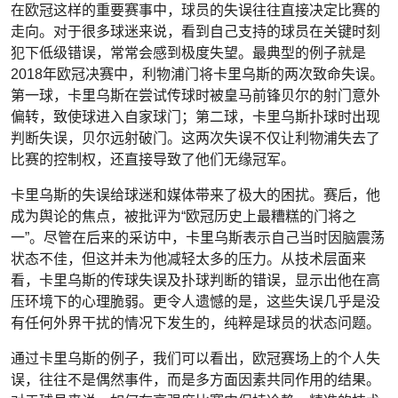
在欧冠这样的重要赛事中，球员的失误往往直接决定比赛的
走向。对于很多球迷来说，看到自己支持的球员在关键时刻
犯下低级错误，常常会感到极度失望。最典型的例子就是
2018年欧冠决赛中，利物浦门将卡里乌斯的两次致命失误。
第一球，卡里乌斯在尝试传球时被皇马前锋贝尔的射门意外
偏转，致使球进入自家球门；第二球，卡里乌斯扑球时出现
判断失误，贝尔远射破门。这两次失误不仅让利物浦失去了
比赛的控制权，还直接导致了他们无缘冠军。
卡里乌斯的失误给球迷和媒体带来了极大的困扰。赛后，他
成为舆论的焦点，被批评为“欧冠历史上最糟糕的门将之
一”。尽管在后来的采访中，卡里乌斯表示自己当时因脑震荡
状态不佳，但这并未为他减轻太多的压力。从技术层面来
看，卡里乌斯的传球失误及扑球判断的错误，显示出他在高
压环境下的心理脆弱。更令人遗憾的是，这些失误几乎是没
有任何外界干扰的情况下发生的，纯粹是球员的状态问题。
通过卡里乌斯的例子，我们可以看出，欧冠赛场上的个人失
误，往往不是偶然事件，而是多方面因素共同作用的结果。