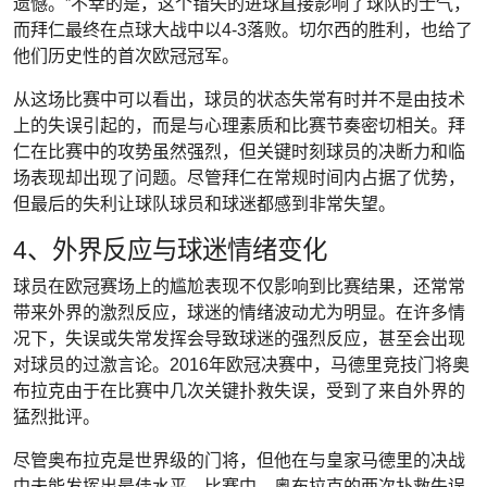
遗憾。”不幸的是，这个错失的进球直接影响了球队的士气，
而拜仁最终在点球大战中以4-3落败。切尔西的胜利，也给了
他们历史性的首次欧冠冠军。
从这场比赛中可以看出，球员的状态失常有时并不是由技术
上的失误引起的，而是与心理素质和比赛节奏密切相关。拜
仁在比赛中的攻势虽然强烈，但关键时刻球员的决断力和临
场表现却出现了问题。尽管拜仁在常规时间内占据了优势，
但最后的失利让球队球员和球迷都感到非常失望。
4、外界反应与球迷情绪变化
球员在欧冠赛场上的尴尬表现不仅影响到比赛结果，还常常
带来外界的激烈反应，球迷的情绪波动尤为明显。在许多情
况下，失误或失常发挥会导致球迷的强烈反应，甚至会出现
对球员的过激言论。2016年欧冠决赛中，马德里竞技门将奥
布拉克由于在比赛中几次关键扑救失误，受到了来自外界的
猛烈批评。
尽管奥布拉克是世界级的门将，但他在与皇家马德里的决战
中未能发挥出最佳水平。比赛中，奥布拉克的两次扑救失误