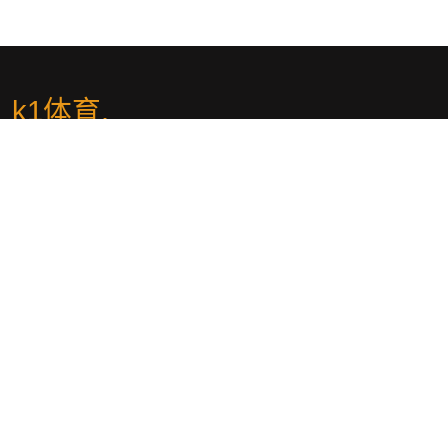
k1体育
.
k1体育 - k1体育·39153(十年品牌)值得信赖✅🏆(hulubaby.com)✅🏆
国际体育娱乐平台,官网入口、平台、登录入口、网页版、在线网址、
娱乐、手机版app下载,将秉承以服务为唯一的宗旨,安全有保障,让您
玩得安全,放心游戏。
社交平台
导航