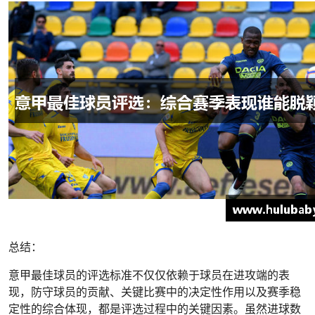
总结：
意甲最佳球员的评选标准不仅仅依赖于球员在进攻端的表
现，防守球员的贡献、关键比赛中的决定性作用以及赛季稳
定性的综合体现，都是评选过程中的关键因素。虽然进球数