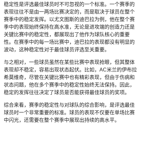
稳定性是评选最佳球员时不可忽视的一个标准。一个赛季的
表现往往不是由一两场比赛决定的，而是取决于球员在整个
赛季中的稳定发挥。以尤文图斯的迪巴拉为例，他在整个赛
季中的表现始终保持在高水准，无论是进攻端的创造力还是
关键比赛中的稳定性，都展现出了他作为球队核心的重要
性。在赛季中的每一场比赛中，迪巴拉的表现都没有明显的
波动，这种稳定性对于最佳球员评选至关重要。
与之相对，一些球员虽然在某些比赛中表现抢眼，但其整体
表现却不稳定，容易出现状态起伏。比如，AC米兰的伊布拉
希莫维奇，尽管在关键比赛中也有精彩表现，但由于伤病和
状态问题，他在多个赛季中的稳定性始终无法保持。因此，
稳定的发挥往往决定了球员是否能获得最佳球员的奖项。
综合来看，赛季的稳定性与对球队的综合影响，是评选最佳
球员时一个非常重要的标准。球员的表现不仅要在单场比赛
中闪光，还需要在整个赛季中展现出持续的高水平。