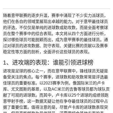
随着意甲联赛的逐步升温，赛季中涌现了不少实力派球员，
他们在各自的领域里展现出卓越的能力。对于意甲最佳球员
的评选，不仅仅是单纯的进球数或助攻数，而是全面考察球
员在整个赛季中的综合表现。本文将从四个方面进行分析，
探讨哪些球员可能脱颖而出，成为意甲赛季的最佳球员。通
过对球员的进攻数据、防守表现、关键比赛的贡献以及赛季
稳定性等方面的剖析，全面评价这些球员的表现。
1、进攻端的表现：谁能引领进球榜
进攻是足球的核心之一，而在意甲联赛中，锋线球员无疑是
备受关注的焦点。每个赛季，进球数和助攻数常常是评选最
佳球员的重要标准。以2023赛季为例，像国际米兰的卢卡
库、尤文图斯的基恩，以及AC米兰的吉鲁等球员都为球队贡
献了可观的进球数。而其中，卢卡库以25个进球的成绩领跑
意甲射手榜，这一数据无疑让他在争夺最佳球员的过程中占
据了重要位置。值得注意的是，尽管卢卡库的进球数表现突