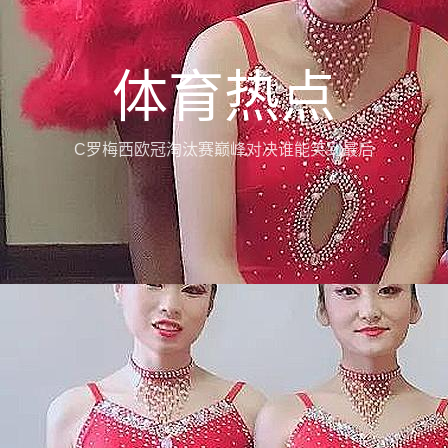
体育热点
C罗梅西欧冠淘汰赛巅峰对决谁能笑到最后