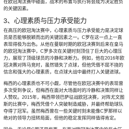
在欧冠淘汰赛中碰面，战术的布置与执行将会成为决定胜负
的关键因素。
3、心理素质与压力承受能力
在高压的欧冠淘汰赛中，心理素质与压力承受能力是决定球
员是否能够脱颖而出的关键因素之一。C罗在这一点上一直
表现得极为出色。从他在曼联时期的欧冠决赛到后来在皇马
的欧冠淘汰赛中，C罗多次在关键时刻顶住了巨大的心理压
力，展现了顶级球员的冷静和决断力。例如，他在2016年欧
冠决赛对阵马竞时，虽然错失了点球，但他凭借不屈不挠的
信念和强大的心理素质，在点球大战中最终打入关键进球。
梅西的心理素质也不可小觑，尽管他在欧冠决赛中的表现曾
多次受到争议，但梅西在面对大场面时的冷静和决策同样让
人赞叹。2015年，梅西带领巴萨征战欧冠决赛，对阵尤文图
斯的比赛中，梅西凭借个人突破制造威胁，并最终帮助球队
夺得了冠军。虽然梅西曾在一些关键时刻未能像C罗那样以
绝对的领导力扭转局面，但他的稳定发挥同样值得肯定。