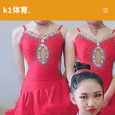
k1体育
.