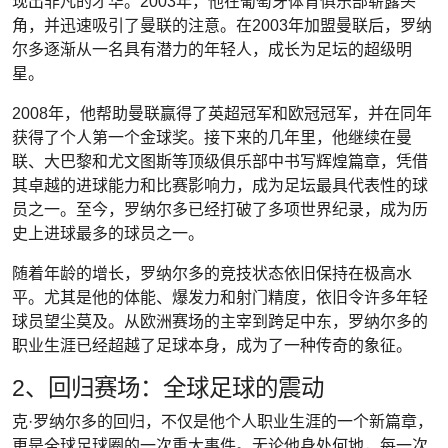
现出非凡的才华。2003年，他在葡萄牙体育俱乐部崭露头
角，并迅速吸引了曼联的注意。在2003年加盟曼联后，罗纳
尔多逐渐从一名具有潜力的年轻人，成长为足坛的超级明
星。
2008年，他帮助曼联赢得了英超冠军和欧冠冠军，并在同年
获得了个人第一个金球奖。接下来的几年里，他继续在曼
联、大巴黎和尤文图斯等顶级俱乐部中书写辉煌篇章，凭借
其卓越的进球能力和比赛影响力，成为足坛最具代表性的球
员之一。至今，罗纳尔多已经打破了多项世界纪录，成为历
史上进球最多的球员之一。
随着年龄的增长，罗纳尔多的竞技状态依旧保持在极高水
平。尤其是他的体能、爆发力和射门精度，依旧令许多年轻
球员望尘莫及。从欧洲赛场的主宰到跨足中东，罗纳尔多的
职业生涯已经超越了足球本身，成为了一种传奇的象征。
2、回归赛场：全球足球的震动
克·罗纳尔多的回归，不仅是他个人职业生涯的一个新篇章，
更是全球足球圈的一次重大事件。无论他身处何地，每一次