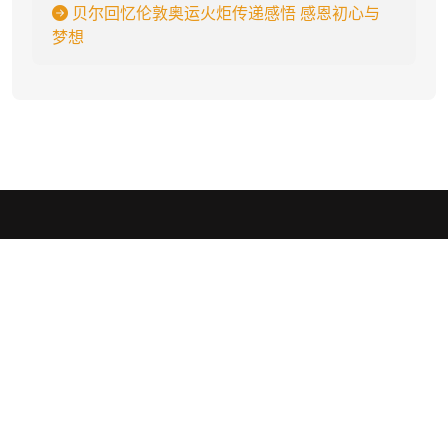
贝尔回忆伦敦奥运火炬传递感悟 感恩初心与
梦想
k1体育
.
k1体育 - k1体育·39153(十年品牌)值得信赖✅🏆(hulubaby.com)✅🏆
国际体育娱乐平台,官网入口、平台、登录入口、网页版、在线网址、
娱乐、手机版app下载,将秉承以服务为唯一的宗旨,安全有保障,让您
玩得安全,放心游戏。