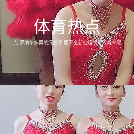
体育热点
克·罗纳尔多再战绿茵场 展开全新征程续写传奇荣耀