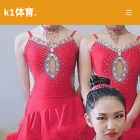
k1体育
.