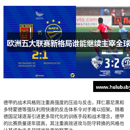
德甲的战术风格则注重高强度的压迫与反击，拜仁慕尼黑和
多特蒙德等强队利用快速的反击体系令对手难以招架。随着
德国足球逐渐引进更多现代化的训练手段和战术理念，德甲
的比赛质量逐年提高，其注重高效进攻与防守转换的风格也