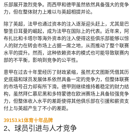
乐部展开激烈竞争。而西甲和德甲虽然依然具备强大的竞争
力，但在整体财力上难以与英超相提并论。
除了英超，法甲也通过资本的注入逐渐迎头赶上，尤其是巴
黎圣日耳曼的崛起，成为法甲在国际上的代表。近年来，阿
布扎比和卡塔尔等海外资本的注入使得这些俱乐部能够以惊
人的财力在转会市场上占据一席之地，从而推动了整个联赛
水平的提升。然而，这种依赖资本的模式也可能导致联赛内
部的不平衡，影响到竞争的公平性。
意甲在过去十年里经历了财政紧缩，虽然尤文图斯凭借其历
史底蕴和球员发展体系依然具备一定的竞争力，但整体联赛
的市场号召力却有所下滑。德甲则继续维持着稳定的财力结
构，虽然拜仁慕尼黑和多特蒙德在欧洲赛场上具备较强竞争
力，但整体收入水平的差距使得其他俱乐部在引援和薪资支
付上与英超产生了不小的差距。
39153.k1体育十年品牌
2、球员引进与人才竞争