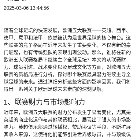
2025-03-06 13:44:56
随着全球足坛的快速发展，欧洲五大联赛——英超、西甲、
德甲、意甲和法甲，依然被认为是世界足球的核心舞台。这
些联赛的竞争格局在近年来发生了重要变化，不仅有新的豪
门崛起，也有传统强队的表现出现波动。那么，谁将在新的
欧洲五大联赛格局下继续主宰全球足坛？本文将从联赛财
力、球员引进、战术变化以及足球文化等方面，对欧洲五大
联赛的新格局进行分析，探讨哪个联赛最具潜力继续主导全
球足球的未来。通过详细分析这些方面的影响因素，我们将
得出一系列关于欧洲足球未来走向的深刻见解。
1、联赛财力与市场影响力
近年来，欧洲五大联赛的财力分布发生了显著变化，尤其是
英超的商业化运作与其他联赛相比，展现出了强大的市场影
响力。英超俱乐部通过转播权、赞助协议等手段，不断扩展
其收入来源，这使得他们能够引进世界级球员，并与顶级俱