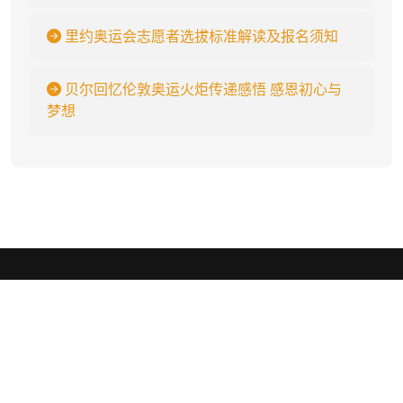
里约奥运会志愿者选拔标准解读及报名须知
贝尔回忆伦敦奥运火炬传递感悟 感恩初心与
梦想
k1体育
.
k1体育 - k1体育·39153(十年品牌)值得信赖✅🏆(hulubaby.com)✅🏆
国际体育娱乐平台,官网入口、平台、登录入口、网页版、在线网址、