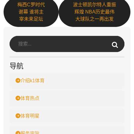
梅西C罗时代
波士顿凯尔特人重振
谢幕 谁将主
辉煌 NBA历史最伟
宰未来足坛
大球队之一再出发
导航
介绍k1体育
体育热点
体育明星
服务宗旨