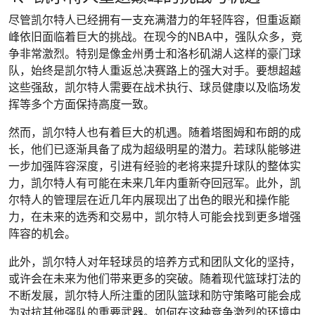
尽管凯尔特人已经拥有一支充满潜力的年轻阵容，但重返巅
峰依旧面临着巨大的挑战。在现今的NBA中，强队众多，竞
争非常激烈。特别是像金州勇士和洛杉矶湖人这样的豪门球
队，始终是凯尔特人重返总决赛路上的强大对手。要想超越
这些强敌，凯尔特人需要在战术执行、球员健康以及临场发
挥等多个方面保持高度一致。
然而，凯尔特人也有着巨大的机遇。随着塔图姆和布朗的成
长，他们已逐渐具备了成为超级明星的潜力。若球队能够进
一步加强阵容深度，引进有经验的老将来提升球队的整体实
力，凯尔特人有可能在未来几年内重新夺回冠军。此外，凯
尔特人的管理层在近几年内展现出了出色的眼光和操作能
力，在未来的选秀和交易中，凯尔特人可能会找到更多增强
阵容的机会。
此外，凯尔特人对年轻球员的培养方式和团队文化的坚持，
或许会在未来为他们带来更多的突破。随着现代篮球打法的
不断发展，凯尔特人所注重的团队篮球和防守策略可能会成
为对抗其他强队的重要武器。如何在这种竞争激烈的环境中