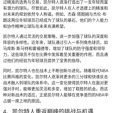
过精准的选秀与交易，凯尔特人逐渐打造出了一支年轻而富
有潜力的球队。尽管如此，凯尔特人在人才选拔上的精准和
对未来的规划依然令人称道。例如，杰森·塔图姆与杰伦·布
朗这两位年轻球员已经成为了球队的基石，他们的个人能力
和协作精神让球队在未来充满希望。
凯尔特人通过灵活的交易策略，进一步加强了球队的深度和
阵容的多样性。近年来，球队通过引入一系列角色球员，如
马库斯·斯马特和霍福德等，增加了球队的防守强度和领导
力，这些球员不仅在比赛中发挥着至关重要的作用，而且通
过他们的经验为年轻球员提供了宝贵的指导。
同时，凯尔特人也在战术上不断创新与进化。随着现代NBA
比赛风格的变化，凯尔特人逐渐将更多的三分球和快速反击
战术融入到球队的体系中。这一变化使得凯尔特人在面对更
强对手时，能够更加灵活和多变，增加了取胜的机会。而这
种对新战术的适应，正是凯尔特人能够在竞争激烈的NBA中
占据一席之地的原因。
4、凯尔特人重返巅峰的挑战与机遇