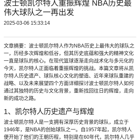
波士顿凯尔特人重振辉煌 NBA历史最
伟大球队之一再出发
2025-03-06 15:33:14
文章摘要：波士顿凯尔特人作为NBA历史上最伟大的球队之
一，历经多次辉煌和低谷，但其历史底蕴和强大的精神文化
一直是球队的核心。在现代篮球逐渐走向战术化与多元化的
今天，凯尔特人正面临着重振辉煌的挑战。本篇文章将从凯
尔特人历史遗产、球队核心文化的塑造、近年来球队重建的
战略、以及未来展望四个方面详细探讨波士顿凯尔特人如何
通过其独特的历史与文化背景，重新找回往日的辉煌，走向
新的成功之路。
1、凯尔特人历史遗产与辉煌
波士顿凯尔特人是一支拥有深厚历史背景的球队，成立于
1946年，是NBA的创始球队之一。自1957年起，凯尔特人
便开始了他们的王朝历程，特别是在60年代，凯尔特人几乎